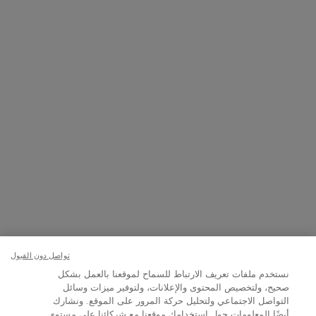
المتاجر
8001111362
ن العاشرة صباحاً إلى العاشرة مساءً
+971 50 9006882
7 أيام في الأسبوع من الساعة 9 صباحًا حتى 9 مساءً
خيار الشراء:
تواصل دون القبول
﷼ - SA (AR)
نستخدم ملفات تعريف الارتباط للسماح لموقعنا بالعمل بشكل
صحيح، ولتخصيص المحتوى والإعلانات، ولتوفير ميزات وسائل
التواصل الاجتماعي ولتحليل حركة المرور على الموقع. ونشارك
أيضًا المعلومات حول استخدامك موقعنا مع شركائنا على مستوى