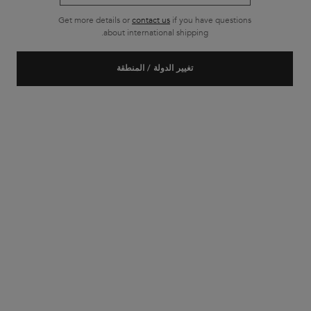
Get more details or
contact us
if you have questions
about international shipping.
جديد
تغيير الدولة / المنطقة