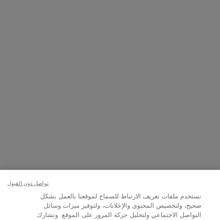
8001111362
ن العاشرة صباحاً إلى العاشرة مساءً
+971 50 9006882
7 أيام في الأسبوع من الساعة 9 صباحًا حتى 9 مساءً
خيار الشراء:
﷼ - SA (AR)
تواصل دون القبول
نستخدم ملفات تعريف الارتباط للسماح لموقعنا بالعمل بشكل
الشروط والأحكام
خارطة الموقع
سياسة الخصوصية
صحيح، ولتخصيص المحتوى والإعلانات، ولتوفير ميزات وسائل
التواصل الاجتماعي ولتحليل حركة المرور على الموقع. ونشارك