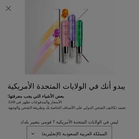
شحن مجاني لجميع الطلبات
0
0 PRODUCT IN CART
عربة
المتاجر
التسوق
المحتوى الرئيسي
الخاصة
الرجوع إلى المجموعات
بي
كيرل مانيفيستو
كيرل مانيفيستو بلسم فوندان هيدراتاسيون
إسانسيال للشعر الكيرلي
يبدو أنك في الولايات المتحدة الأمريكية
نفد من المخزون
بلسم مرطب خفيف الوزن يغذي كل أنواع الشعر الكيرلي، فيمنحه ترطيباً
بعض الأشياء التي يجب معرفتها:
بدون إرهاقه، ويعزز مرونته ويفك التشابك والعقد بلطف
الأسعار والمدفوعات تظهر في SAR.
تعتمد تكاليف الشحن الدولي على الأصناف الخاصة بك وطريقة الشحن والوجهة.
(0)
—
اكتبوا مراجعتكم
0/5
ليس في الولايات المتحدة الأمريكية ؟ قومي بتغيير بلدك