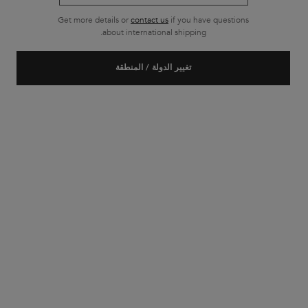
Get more details or
contact us
if you have questions
about international shipping.
تغيير الدولة / المنطقة