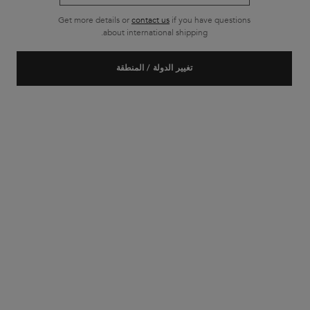
Get more details or
contact us
if you have questions
about international shipping.
تغيير الدولة / المنطقة
ريزيستانس
ريزيستانس
ريزيستانس شامبو بان تيرابيست
ريزيستانس شامبو بان فورس
أرشيتكت
شامبو لإصلاح الشعر الضعيف والتالف
شامبو لإصلاح الشعر التالف والضعيف
والمعالج بإفراط
لا توجد مراجعات بعد
لا توجد مراجعات بعد
حجم واحد متاح
Select a Size
for ريزيستانس شامبو بان فورس أرشيتكت
250 ml