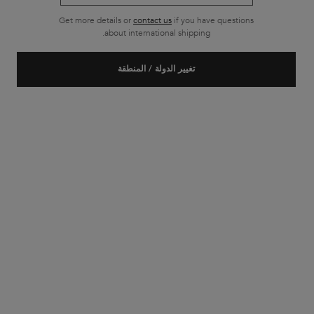
Get more details or
contact us
if you have questions
about international shipping.
تغيير الدولة / المنطقة
المدوّنة
الأيام الجميلة تبدأ من هنا مع شعر صحي
مصدرُكم الأمثل للحصول على نصائح خبراء العناية بالشعر، واكتشاف
أحدث المنتجات، وإلهام لتسريحات عصرية، وروتينات شخصية
مصممة خصيصًا لكم، لتمكينكم من تحقيق الشعر الذي تحلمون به.