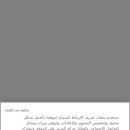
للرجال
للرجال
يحتاج الرجال أيضًا للعناية بشعرهم. مشاكل الكثافة وتساقط الشعر هي
أبرز القضايا التي يواجهها الرجال. اكتشفوا منتجاتنا المخصّصة للرجال
ونصائح خبرائنا لإعادة كثافة الشعر.
اكتشفوا
تواصل دون القبول
نستخدم ملفات تعريف الارتباط للسماح لموقعنا بالعمل بشكل
صحيح، ولتخصيص المحتوى والإعلانات، ولتوفير ميزات وسائل
التواصل الاجتماعي ولتحليل حركة المرور على الموقع. ونشارك