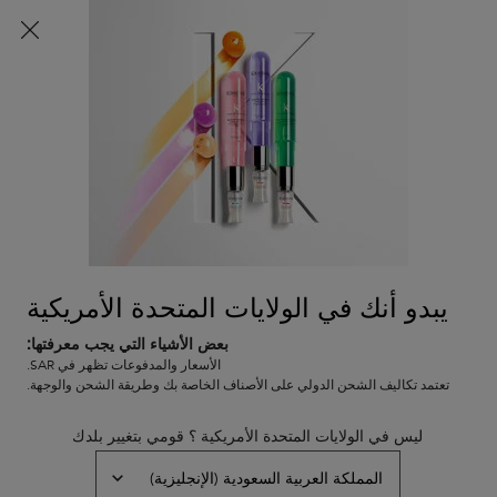
اشتركي الآن
واحصلي على خصم 10% على طلبك الأول باستخدام
كود
WELCOME10
0
0 PRODUCT IN CART
عربة
المتاجر
التسوق
المحتوى الرئيسي
الخاصة
الأكثر مبيعًا
مجموعات العناية بالشعر
العناية بالشعر بأحجام مناسبة ل
بي
يبدو أنك في الولايات المتحدة الأمريكية
بعض الأشياء التي يجب معرفتها:
الأسعار والمدفوعات تظهر في SAR.
تعتمد تكاليف الشحن الدولي على الأصناف الخاصة بك وطريقة الشحن والوجهة.
ليس في الولايات المتحدة الأمريكية ؟ قومي بتغيير بلدك