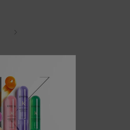
ريزيستانس
ريزيستانس
دراي
لا حدود لتوق
الهلامي لل
حجم واحد متا
150 ml