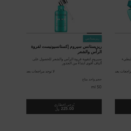
ريزيستانس
ريزيستانس سيروم إكستانسيونيست لفروة
الرأس والشعر
لبطيء
سيروم لتقوية فروة الرأس والشعر للحصول على
ألياف أقوى ابتداءً من الجذور
راجعات بعد
لا توجد مراجعات بعد
حجم واحد متاح
50 ml
يُرجى إخطاري
225.00 ﷼
سك الشعر ماسك إكستانسيونيست
WHEN THE ريزيستانس سيروم إكستانسيونيست لفروة الرأس والشعر IS AVAILABLE