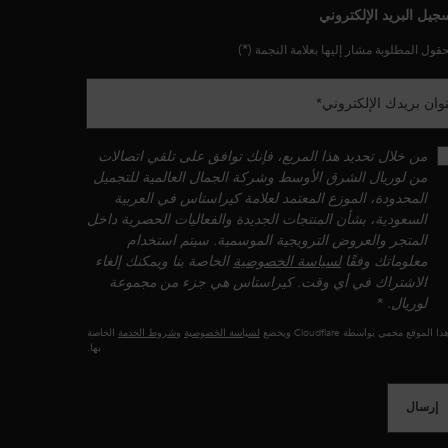
جيل البريد الإلكتروني
(*)
حقول المطلوبة مشار إليها بعلامة النجمة
وان بريدك الإلكتروني
*
من خلال تحديد هذا المربع، فإنك توافق على تلقي اتصالات
من لوريال الشرق الأوسط وشركة الجمال العالمية للتجميل
المحدودة، الموزع المعتمد لعلامة كيراستاس في العربية
السعودية، بشأن المنتجات الجديدة والفعاليات الحصرية داخل
المتجر والعروض الترويجية الموسمية. سيتم استخدام
معلوماتك وفقًا
لسياسة الخصوصية
الخاصة بنا ويمكنك إلغاء
الاشتراك في أي وقت. كيراستاس هي جزء من مجموعة
لوريال.
*
ذا الموقع محمي بواسطة Cloudflare ويخضع
لسياسة الخصوصية
و
شروط الخدمة
الخاصة
بها.
إرسال