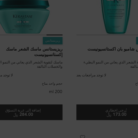
ريزيستانس
 شامبو بان اكستانسيونيست
ريزيستانس ماسك الشعر ماسك
إكستانسيونيست
 الشعر الذي يعاني من النمو البطيء
ماسك لتقوية الشعر الذي يعاني من النمو ا
الفة
والخصلات التالفة
لا توجد مراجعات بعد
لا توجد م
ح
حجم واحد متاح
200 ml
يُرجى إخطاري
إضافة إلى عربة التسوّق
173.00 ﷼
284.00 ﷼
WHEN THE ريزيستانس شامبو بان اكستانسيونيست IS AVAILABLE
ريزيستانس ما