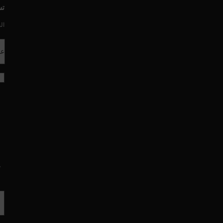
تس
ال
عن
ه