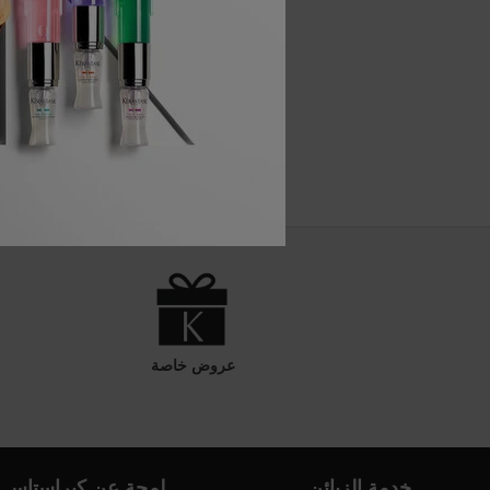
عروض خاصة
تصفّح التذييل
خدمة الزبائن
لمحة عن كيراستاس