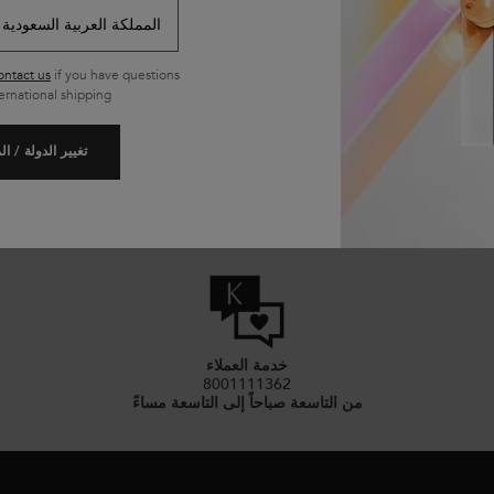
يُرجى إخطاري
227.00 ﷼
WHEN THE ريزيستانس كريم إكستانسيونيست تيرميك بلو دراي IS AVAILABLE
ontact us
if you have questions
ernational shipping.
تغيير الدولة / ا
خدمة العملاء
8001111362
من التاسعة صباحاً إلى التاسعة مساءً