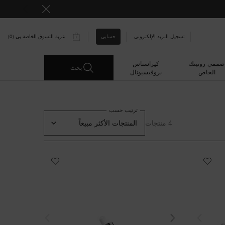
حسابي
تسجيل البريد الإلكتروني
عربة التسوق الخاصة بي
0
0 PRODUCT IN CART
صممي روتينك
كيراستاس
بحث
الخاص
بروفيسيونال
ترتيب حسب
4 منتجات