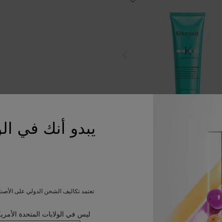
يبدو أنك في الو
 كريم إكستانسيونيست تيرميك بلو
عاتكِ مع كريم تجفيف الشعر ذي القوام
حصول على خصلات شعر صحية
لا توجد مراجعات بعد
تعتمد تكاليف الشحن الدولي على الأصن
ح
ليس في الولايات المتحدة الأمري