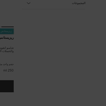
المجموعات
ريزيستانس
ريزيستانس
شامبو لتقوية
والخصلات الت
حجم واحد متا
250 ml