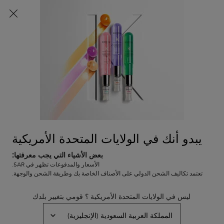
شحن مجاني لجميع الطلبات
0
0 PRODUCT IN CART
عربة
المتاجر
التسوق
المحتوى الرئيسي
الخاصة
بي
What is Installments by
Afterpay?
Installments by Afterpay is a service that allows you to make
purchases now and pay for them in four payments made every 2
weeks without any interest.
يبدو أنك في الولايات المتحدة الأمريكية
بعض الأشياء التي يجب معرفتها:
الأسعار والمدفوعات تظهر في SAR.
تعتمد تكاليف الشحن الدولي على الأصناف الخاصة بك وطريقة الشحن والوجهة.
ليس في الولايات المتحدة الأمريكية ؟ قومي بتغيير بلدك
خدمة العملاء
عروض خاصة
8001111362
من التاسعة صباحاً إلى التاسعة