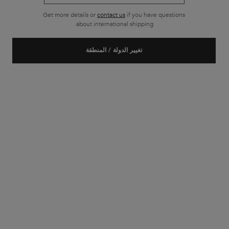
مساءً
Get more details or
contact us
if you have questions
about international shipping.
تغيير الدولة / المنطقة
شحن مجاني لجميع أنواع الطلبات
تصفّح التذييل
خدمة الزبائن
الأسئلة الأكثر شيوعاً
للاتصال بنا
حسابي الخاص
الشحن والمنتجات المرجعة
سياسة الخصوصية
ملفات الارتباط سياسة
إعدادات ملف تعريف
الشروط والأحكام