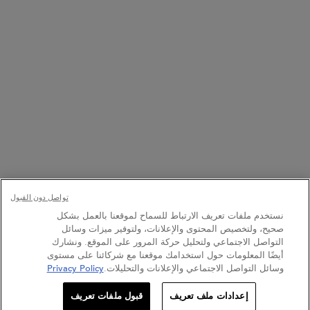
8001111362
ن العاشرة صباحاً إلى العاشرة مساءً
+971 50 9006882
7 أيام في الأسبوع من الساعة 9 صباحًا حتى 9 مساءً
خيار الشراء:
تواصل دون القبول
نستخدم ملفات تعريف الارتباط للسماح لموقعنا بالعمل بشكل
﷼ - SA (AR)
صحيح، ولتخصيص المحتوى والإعلانات، ولتوفير ميزات وسائل
التواصل الاجتماعي ولتحليل حركة المرور على الموقع. ونشارك
أيضًا المعلومات حول استخدامك موقعنا مع شركائنا على مستوى
وسائل التواصل الاجتماعي والإعلانات والتحليلات.
Privacy Policy
تسجلي ليصلك البريد الإلكتروني
الشروط والأحكام
خارطة الموقع
سياسة الخصوصية
إعدادات ملف تعريف
قبول ملفات تعريف