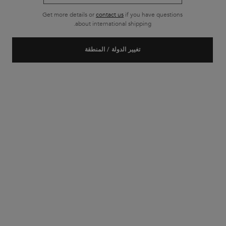
Get more details or
contact us
if you have questions
شحن مجاني لجميع أنواع الطلبات
about international shipping.
تصفّح التذييل
تغيير الدولة / المنطقة
خدمة الزبائن
الأسئلة الأكثر شيوعاً
للاتصال بنا
حسابي الخاص
الشحن والمنتجات المرجعة
سياسة الخصوصية
ملفات الارتباط سياسة
إعدادات ملف تعريف
الشروط والأحكام
لمحة عن كيراستاس
تاريخنا