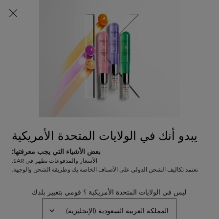
شحن مجاني لجميع الطلبات
0
0 PRODUCT IN CART
عربة
المتاجر
التسوق
المحتوى الرئيسي
الخاصة
بي
لم يتم العثور على نتائج
يبدو أنك في الولايات المتحدة الأمريكية
بعض الأشياء التي يجب معرفتها:
خدمة العملاء
عروض خاصة
الأسعار والمدفوعات تظهر في SAR.
8001111362
تعتمد تكاليف الشحن الدولي على الأصناف الخاصة بك وطريقة الشحن والوجهة.
من التاسعة صباحاً إلى التاسعة
مساءً
ليس في الولايات المتحدة الأمريكية ؟ قومي بتغيير بلدك