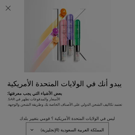
شحن مجاني لجميع الطلبات
0
0 PRODUCT IN CART
عربة
المتاجر
التسوق
المحتوى الرئيسي
الخاصة
بي
لم يتم العثور على نتائج
يبدو أنك في الولايات المتحدة الأمريكية
بعض الأشياء التي يجب معرفتها:
خدمة العملاء
عروض خاصة
الأسعار والمدفوعات تظهر في SAR.
8001111362
تعتمد تكاليف الشحن الدولي على الأصناف الخاصة بك وطريقة الشحن والوجهة.
من التاسعة صباحاً إلى التاسعة
مساءً
ليس في الولايات المتحدة الأمريكية ؟ قومي بتغيير بلدك