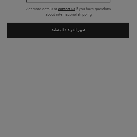
Get more details or
contact us
if you have questions
شحن مجاني لجميع أنواع الطلبات
about international shipping.
تصفّح التذييل
تغيير الدولة / المنطقة
خدمة الزبائن
الأسئلة الأكثر شيوعاً
للاتصال بنا
حسابي الخاص
الشحن والمنتجات المرجعة
سياسة الخصوصية
ملفات الارتباط سياسة
إعدادات ملف تعريف
الشروط والأحكام
لمحة عن كيراستاس
تاريخنا