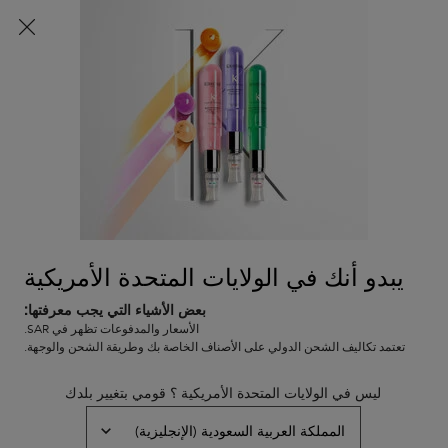
شحن مجاني لجميع الطلبات
0
0 PRODUCT IN CART
عربة
المتاجر
التسوق
المحتوى الرئيسي
الخاصة
بي
لم يتم العثور على نتائج
يبدو أنك في الولايات المتحدة الأمريكية
بعض الأشياء التي يجب معرفتها:
خدمة العملاء
عروض خاصة
الأسعار والمدفوعات تظهر في SAR.
8001111362
تعتمد تكاليف الشحن الدولي على الأصناف الخاصة بك وطريقة الشحن والوجهة.
من التاسعة صباحاً إلى التاسعة
مساءً
ليس في الولايات المتحدة الأمريكية ؟ قومي بتغيير بلدك