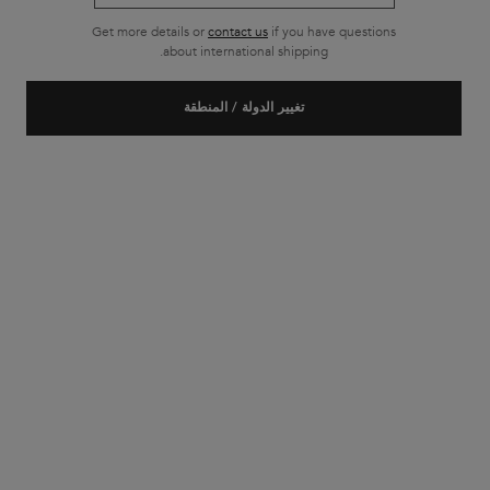
Get more details or
contact us
if you have questions
شحن مجاني لجميع أنواع الطلبات
about international shipping.
تصفّح التذييل
تغيير الدولة / المنطقة
خدمة الزبائن
الأسئلة الأكثر شيوعاً
للاتصال بنا
حسابي الخاص
الشحن والمنتجات المرجعة
سياسة الخصوصية
ملفات الارتباط سياسة
إعدادات ملف تعريف
الشروط والأحكام
لمحة عن كيراستاس
تاريخنا