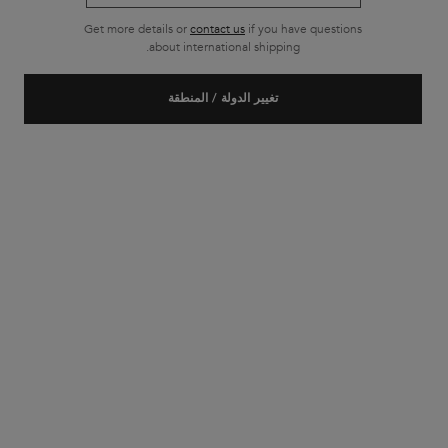
Get more details or
contact us
if you have questions
شحن مجاني لجميع أنواع الطلبات
about international shipping.
تصفّح التذييل
تغيير الدولة / المنطقة
خدمة الزبائن
الأسئلة الأكثر شيوعاً
للاتصال بنا
حسابي الخاص
الشحن والمنتجات المرجعة
سياسة الخصوصية
ملفات الارتباط سياسة
إعدادات ملف تعريف
الشروط والأحكام
لمحة عن كيراستاس
تاريخنا