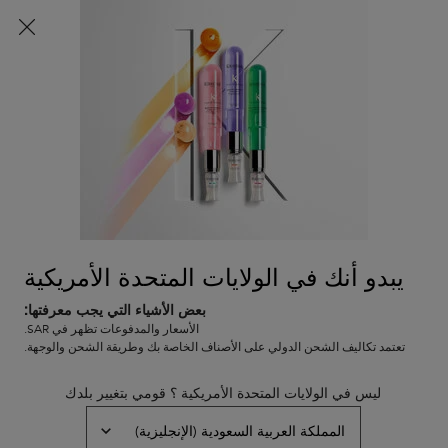
شحن مجاني لجميع الطلبات
0
0 PRODUCT IN CART
عربة
المتاجر
التسوق
المحتوى الرئيسي
الخاصة
بي
لم يتم العثور على نتائج
يبدو أنك في الولايات المتحدة الأمريكية
بعض الأشياء التي يجب معرفتها:
خدمة العملاء
عروض خاصة
الأسعار والمدفوعات تظهر في SAR.
8001111362
تعتمد تكاليف الشحن الدولي على الأصناف الخاصة بك وطريقة الشحن والوجهة.
من التاسعة صباحاً إلى التاسعة
مساءً
ليس في الولايات المتحدة الأمريكية ؟ قومي بتغيير بلدك