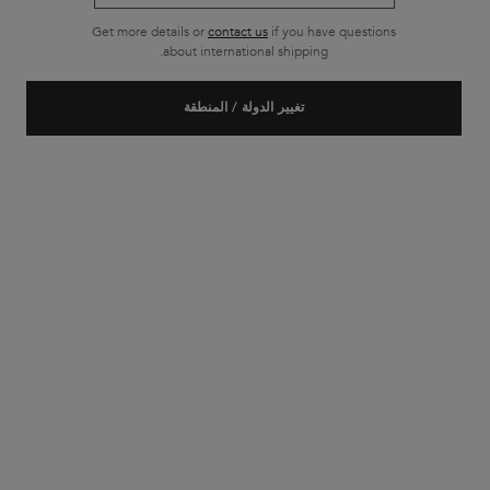
Get more details or
contact us
if you have questions
شحن مجاني لجميع أنواع الطلبات
about international shipping.
تصفّح التذييل
تغيير الدولة / المنطقة
خدمة الزبائن
الأسئلة الأكثر شيوعاً
للاتصال بنا
حسابي الخاص
الشحن والمنتجات المرجعة
سياسة الخصوصية
ملفات الارتباط سياسة
إعدادات ملف تعريف
الشروط والأحكام
لمحة عن كيراستاس
تاريخنا