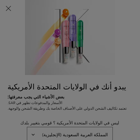
شحن مجاني لجميع الطلبات
0
0 PRODUCT IN CART
عربة
المتاجر
التسوق
المحتوى الرئيسي
الخاصة
بي
لم يتم العثور على نتائج
يبدو أنك في الولايات المتحدة الأمريكية
بعض الأشياء التي يجب معرفتها:
خدمة العملاء
عروض خاصة
الأسعار والمدفوعات تظهر في SAR.
8001111362
تعتمد تكاليف الشحن الدولي على الأصناف الخاصة بك وطريقة الشحن والوجهة.
من التاسعة صباحاً إلى التاسعة
مساءً
ليس في الولايات المتحدة الأمريكية ؟ قومي بتغيير بلدك