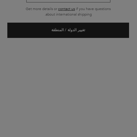
Get more details or
contact us
if you have questions
about international shipping.
تغيير الدولة / المنطقة