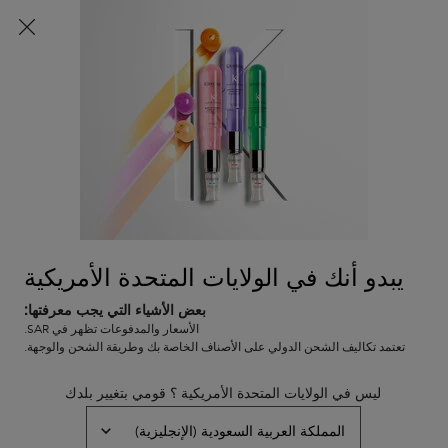
شحن مجاني لجميع الطلبات
0
0 PRODUCT IN CART
عربة
المتاجر
التسوق
المحتوى الرئيسي
الخاصة
الرجوع إلى المجموعات
بي
بلوند أبسولو
بلوند أبسلو شامبو بنفسجي بان ألترا فيولي
نفد من المخزون
شامبو للشعر الأشقر أو الرمادي أو الشعر الذي تم تشقيره أو تفتيحه
يبدو أنك في الولايات المتحدة الأمريكية
(0)
—
اكتبوا مراجعتكم
0/5
بعض الأشياء التي يجب معرفتها:
الأسعار والمدفوعات تظهر في SAR.
تعتمد تكاليف الشحن الدولي على الأصناف الخاصة بك وطريقة الشحن والوجهة.
ليس في الولايات المتحدة الأمريكية ؟ قومي بتغيير بلدك