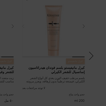
كيرل مانيفيستو
كيرل مانيفيس
كيرل مانيفيستو بلسم فوندان هيدراتاسيون
كيرل مانيف
إسانسيال للشعر الكيرلي
للشعر وفروة 
بلسم مرطب خفيف الوزن يغذي كل أنواع الشعر
زيت متعدد ا
الكيرلي، فيمنحه ترطيباً بدون إرهاقه، ويعزز مرونته
ويفك التشابك والعقد بلطف
هذا المزيج 
للترطيب وتح
لا توجد مراجعات بعد
حجم واحد متاح
حجم واحد متا
200 ml
٥٠ مل