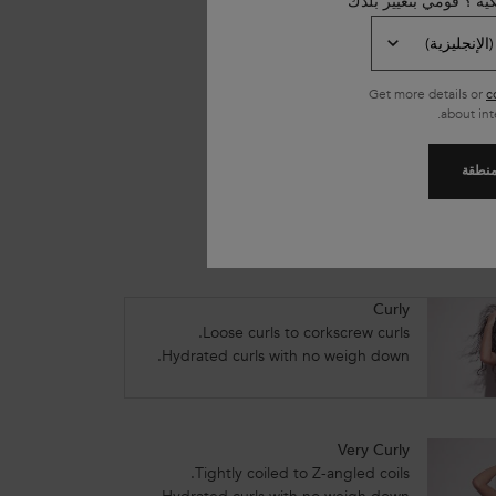
كية ؟ قومي بتغيير بلدك
مام،
ّد.
Get more details or
c
about int
لمنطقة
Curly
Loose curls to corkscrew curls.
Hydrated curls with no weigh down.
Very Curly
Tightly coiled to Z-angled coils.