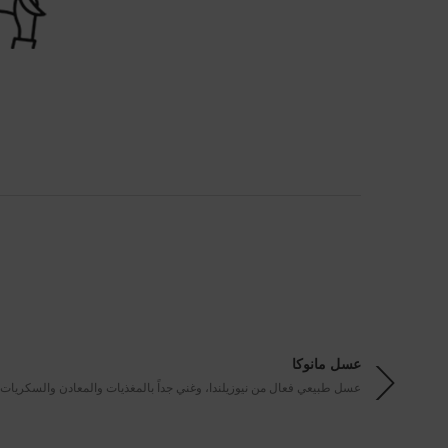
PDP Section Ingredients
عسل مانوكا
عسل طبيعي فعال من نيوزيلندا، وغني جداً بالمغذيات والمعادن والسكريات ا