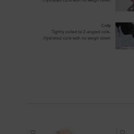
Hydrated curls with no weigh down.
Coily
Tightly coiled to Z-angled coils.
Hydrated curls with no weigh down.