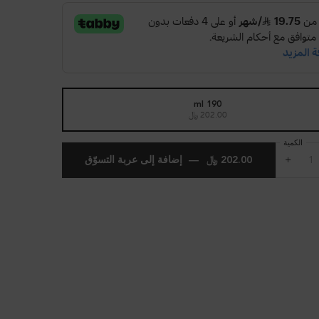
190 ml
202.00 ﷼
Selected
, 1 of 1
الكمية
+
202.00 ﷼
―
إضافة إلى عربة التسوّق
كيرل مانيفيستو بخاخ ريفريش أبسولو المن