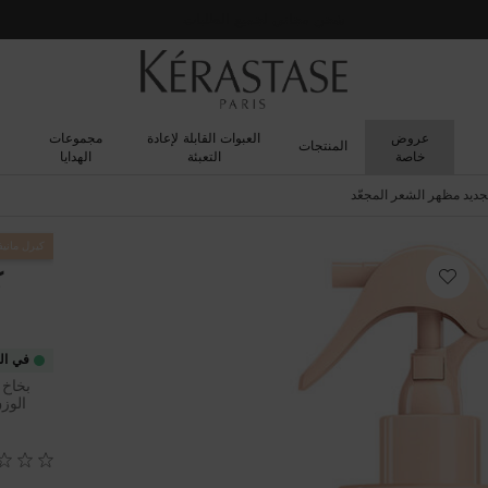
شحن مجاني لجميع الطلبات
عروض
العبوات القابلة لإعادة
مجموعات
المنتجات
خاصة
التعبئة
الهدايا
جديد مظهر الشعر المجعّد
كيرل ماني
ك
في ال
بخاخ 
الوز