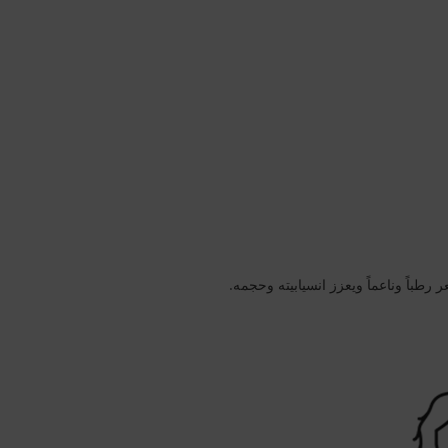
 رطباً وناعماً ويعزز انسيابيته وحجمه.