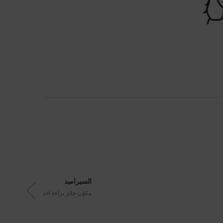
السيراميد
مكوّن حائز براءة اختراع يعمل على إعادة