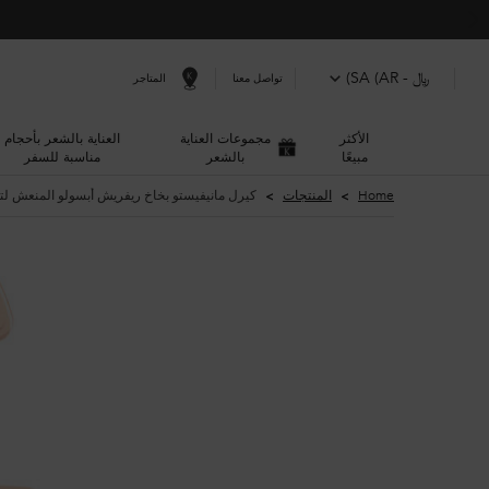
﷼ - SA (AR)
المتاجر
تواصل معنا
الأكثر
مجموعات العناية
العناية بالشعر بأحجام
مبيعًا
بالشعر
مناسبة للسفر
المحتوى الرئيسي
Home
المنتجات
كيرل مانيفيستو بخاخ ريفريش أبسولو المنعش لت