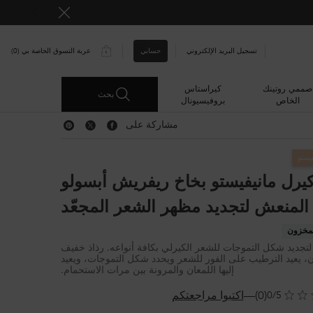
حسابي
تسجيل البريد الإلكتروني
عربة التسوق الخاصة بي
0
0 PRODUCT IN CART
صممي روتينك
كيراستاس
بحث
الخاص
بروفيسيونال
مشاركة على
مشاركة على Facebook
مشاركة على Twitter
مشاركة على Pinterest
فيستو
يرل مانيفيستو بخاخ ريفريش أبسولو
المنعش لتجديد مظهر الشعر المجعّد
مخزون
لتجديد شكل التموجات للشعر الكيرلي بكافة أنواعه. رذاذ خفيف
ن، يعيد الترطيب على الفور للشعر ويحدد شكل التموجات، ويعيد
إليها اللمعان والمرونة بين مرات الاستحمام.
(0)
—
اكتبوا مراجعتكم
0/5