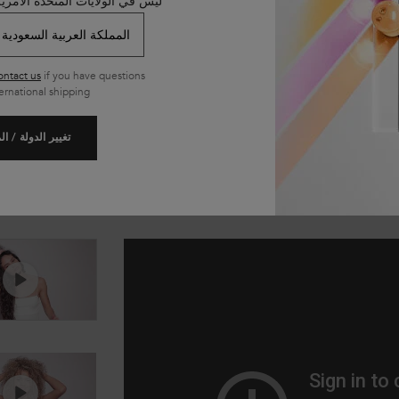
ليس في الولايات المتحدة الأمري
لفور ويحدد شكل التموجات بين مرات الاستح
د إليها الكثافة واللمعان والمرونة ويخفف التجع
ontact us
if you have questions
ernational shipping.
 رويال أوك، ميشيغان.
تغيير الدولة / ا