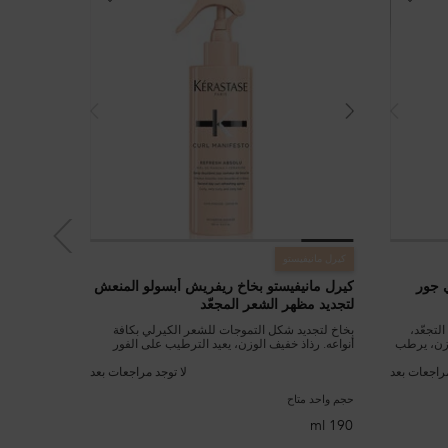
كيرل مانيفيستو
كيرل مانيفي
ي جور
كيرل مانيفيستو بخاخ ريفريش أبسولو المنعش
كيرل ماني
لتجديد مظهر الشعر المجعّد
للشعر الك
لتجعّد،
بخاخ لتجديد شكل التموجات للشعر الكيرلي بكافة
شامبو كري
وزن، يرطب
أنواعه. رذاذ خفيف الوزن، يعيد الترطيب على الفور
أنواعه. ين
للشعر ويحدد شكل التموجات، ويعيد إليها اللمعان
الزيوت الطب
والمرونة بين مرات الاستحمام.
مراجعات بعد
لا توجد مراجعات بعد
حجم واحد متاح
حجم واحد مت
250 ml
190 ml