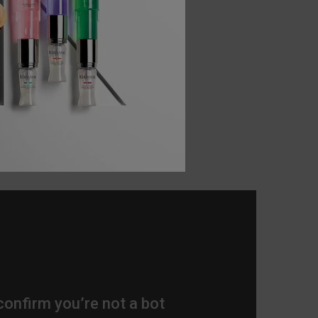
على ا
ويعي
جانين ويتمان | janinewhitman@ | صالون ألكس إميليو،