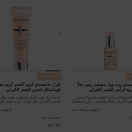
تو
كيرل مانيفيستو
يستو زيت ويل سوبليم ريبير مغذٍّ
كيرل مانيفيستو كريم الشعر كريم د
الرأس للشعر الكيرلي
فوندامنتال لتعزيز الشعر الكيرلي
لاستعمالات يغذي الشعر وفروة الرأس.
كريم يُترك على الشعر لترطيب يومي يقلّل ا
مناسب للشعر الكيرلي بشدّة والملتف. يمكن استعمال
للشعر الكيرلي بكل أنواعه. كريم خفيف ال
من الزيت المغذي في خطوات مختلفة
الشعر ويحميه من الحرارة ويخفف التجعّد.
ديد شكل التموجات وتعزيز لمعانها .
لا توجد مراجعات بعد
لا توجد 
ح
حجم واحد متاح
150 ml