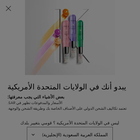
شحن مجاني لجميع الطلبات
0
0 PRODUCT IN CART
عربة
المتاجر
التسوق
المحتوى الرئيسي
الخاصة
الرجوع إلى المجموعات
بي
كيرل مانيفيستو
كيرل مانيفيستو شامبو بان هيدراتاسيون
دوسير للشعر الكيرلي
يبدو أنك في الولايات المتحدة الأمريكية
نفد من المخزون
شامبو كريمي مرطب ولطيف للشعر الكيرلي بكل أنواعه. ينظف فروة
بعض الأشياء التي يجب معرفتها:
الرأس والشعر بلطف، بدون إزالة الزيوت الطبيعية مع ترطيب التموجات
الأسعار والمدفوعات تظهر في SAR.
بكثافة.
تعتمد تكاليف الشحن الدولي على الأصناف الخاصة بك وطريقة الشحن والوجهة.
(0)
—
اكتبوا مراجعتكم
0/5
ليس في الولايات المتحدة الأمريكية ؟ قومي بتغيير بلدك