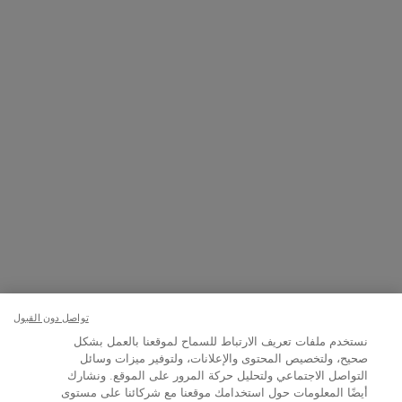
المتاجر
8001111362
ن العاشرة صباحاً إلى العاشرة مساءً
+971 50 9006882
7 أيام في الأسبوع من الساعة 9 صباحًا حتى 9 مساءً
خيار الشراء:
﷼ - SA (AR)
تواصل دون القبول
نستخدم ملفات تعريف الارتباط للسماح لموقعنا بالعمل بشكل
صحيح، ولتخصيص المحتوى والإعلانات، ولتوفير ميزات وسائل
التواصل الاجتماعي ولتحليل حركة المرور على الموقع. ونشارك
الشروط والأحكام
خارطة الموقع
سياسة الخصوصية
أيضًا المعلومات حول استخدامك موقعنا مع شركائنا على مستوى