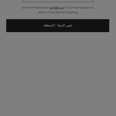
Get more details or
contact us
if you have questions
about international shipping.
تغيير الدولة / المنطقة