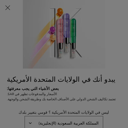
اشتركي الآن
واحصلي على خصم 10% على طلبك الأول باستخدام
كود
WELCOME10
0
0 PRODUCT IN CART
عربة
المتاجر
التسوق
المحتوى الرئيسي
الخاصة
الرجوع إلى نوتريتيف
بي
نوتريتيف
نوتريتيف نتري-سبلمنت سيروم لأطراف
الشعر المتقصفة الجافة
يبدو أنك في الولايات المتحدة الأمريكية
نفد من المخزون
سيروم مكثّف غني بالمغذيات لتغليف الأطراف المتقصفة
بعض الأشياء التي يجب معرفتها:
الأسعار والمدفوعات تظهر في SAR.
(0)
—
اكتبوا مراجعتكم
0/5
تعتمد تكاليف الشحن الدولي على الأصناف الخاصة بك وطريقة الشحن والوجهة.
ليس في الولايات المتحدة الأمريكية ؟ قومي بتغيير بلدك