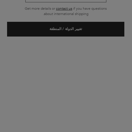
Get more details or
contact us
if you have questions
about international shipping.
تغيير الدولة / المنطقة