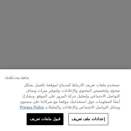
دع عملاء كيراستاس الآخرين يعرفون ماذا تعتقد
اكتبوا مراجعتكم
كونوا أول من يكتب مراجعة لهذا المنتج.
You May Also Like
قد يعجبك أيضاً
جديد
تواصل دون القبول
نستخدم ملفات تعريف الارتباط للسماح لموقعنا بالعمل بشكل
صحيح، ولتخصيص المحتوى والإعلانات، ولتوفير ميزات وسائل
التواصل الاجتماعي ولتحليل حركة المرور على الموقع. ونشارك
أيضًا المعلومات حول استخدامك موقعنا مع شركائنا على مستوى
وسائل التواصل الاجتماعي والإعلانات والتحليلات.
Privacy Policy
الكمية
إعدادات ملف تعريف
قبول ملفات تعريف
+
−
292.00 ﷼
يُرجى إخطاري
WHEN THE سيروم فيلر فوندامنتال للشعر IS AVAILABLE
كرونولوجيست
بريميير