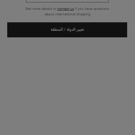
Get more details or
contact us
if you have questions
about international shipping.
جديد
تغيير الدولة / المنطقة