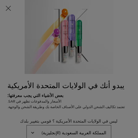
شحن مجاني لجميع الطلبات
0
0 PRODUCT IN CART
عربة
المتاجر
التسوق
المحتوى الرئيسي
الخاصة
الرجوع إلى المجموعات
بي
بريميير
سيروم فيلر فوندامنتال للشعر
نفد من المخزون
سيروم يُترك على الشعر لإصلاحه ومقاومة التكسّر. يعمل هذا السيروم
يبدو أنك في الولايات المتحدة الأمريكية
المضاد للتجعد على ملء ألياف الشعر وإحكام إغلاقها، مع حمايتها من
حرارة أدوات التصفيف، ليمنحكِ شعرًا لامعًا وأكثر قوة.
بعض الأشياء التي يجب معرفتها:
الأسعار والمدفوعات تظهر في SAR.
(0)
—
اكتبوا مراجعتكم
0/5
تعتمد تكاليف الشحن الدولي على الأصناف الخاصة بك وطريقة الشحن والوجهة.
ليس في الولايات المتحدة الأمريكية ؟ قومي بتغيير بلدك