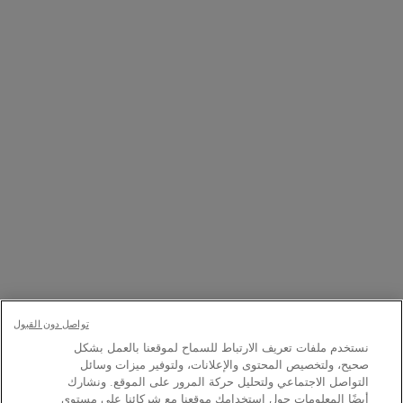
للاتصال بنا
المتاجر
8001111362
ن العاشرة صباحاً إلى العاشرة مساءً
+971 50 9006882
7 أيام في الأسبوع من الساعة 9 صباحًا حتى 9 مساءً
خيار الشراء:
تواصل دون القبول
نستخدم ملفات تعريف الارتباط للسماح لموقعنا بالعمل بشكل
﷼ - SA (AR)
صحيح، ولتخصيص المحتوى والإعلانات، ولتوفير ميزات وسائل
التواصل الاجتماعي ولتحليل حركة المرور على الموقع. ونشارك
أيضًا المعلومات حول استخدامك موقعنا مع شركائنا على مستوى