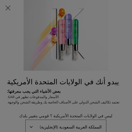
شحن مجاني لجميع الطلبات
0
0 PRODUCT IN CART
عربة
المتاجر
التسوق
المحتوى الرئيسي
الخاصة
العودة
شعر عادي إلى جاف
بي
شعر عادي إلى جاف
ترتيب حسب
2 منتجات
تصفية
FILTER MENU
يبدو أنك في الولايات المتحدة الأمريكية
بعض الأشياء التي يجب معرفتها:
الأسعار والمدفوعات تظهر في SAR.
تعتمد تكاليف الشحن الدولي على الأصناف الخاصة بك وطريقة الشحن والوجهة.
ليس في الولايات المتحدة الأمريكية ؟ قومي بتغيير بلدك