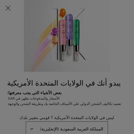
شحن مجاني لجميع الطلبات
0
0 PRODUCT IN CART
عربة
المتاجر
التسوق
المحتوى الرئيسي
الخاصة
العودة
MOISTURIZED HAIR
بي
Moisturized Hair
Our best hair care products that offer nourishment to sensitized,
dry hair.
يبدو أنك في الولايات المتحدة الأمريكية
MOISTURIZED HAIR
بعض الأشياء التي يجب معرفتها:
ترتيب حسب
1 منتج
تصفية
الأسعار والمدفوعات تظهر في SAR.
FILTER MENU
تعتمد تكاليف الشحن الدولي على الأصناف الخاصة بك وطريقة الشحن والوجهة.
المقارنة بين المنتجات
ليس في الولايات المتحدة الأمريكية ؟ قومي بتغيير بلدك