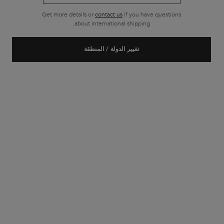
Get more details or
contact us
if you have questions
about international shipping.
تغيير الدولة / المنطقة
كرونولوجيست
ماسك إنتانس ريجينيران
ماسك لتجديد حيوية الشعر. غني بحمض
الهيالورونيك والأبيسين وفيتامين إي.
يوفر ترطيباً طويل المفعول، ونعومة
وإشراقاً مفعماً بالشباب.
لا توجد مراجعات بعد
حجم واحد متاح
٢٠٠ مل
يُرجى إخطاري
330.00 ﷼
WHEN THE ماسك إنتانس ريجينيران IS AVAILABLE